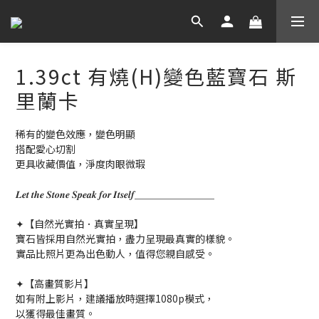
1.39ct 有燒(H)變色藍寶石 斯
里蘭卡
稀有的變色效應，變色明顯
搭配愛心切割
更具收藏價值，淨度肉眼微瑕
𝑳𝒆𝒕 𝒕𝒉𝒆 𝑺𝒕𝒐𝒏𝒆 𝑺𝒑𝒆𝒂𝒌 𝒇𝒐𝒓 𝑰𝒕𝒔𝒆𝒍𝒇＿＿＿＿＿＿＿＿
✦【自然光實拍．真實呈現】
寶石皆採用自然光實拍，盡力呈現最真實的樣貌。
實品比照片更為出色動人，值得您親自感受。
✦【高畫質影片】
如有附上影片，建議播放時選擇1080p模式，
以獲得最佳畫質。