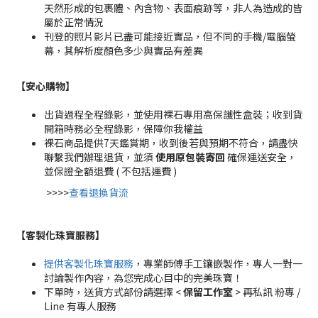
天然形成的包裹體、內含物、表面痕跡等，非人為造成的皆
屬於正常情況
刊登的照片影片已盡可能接近實品，但不同的手機/電腦螢
幕，其解析度顏色多少與實品有差異
【安心購物
】
出貨過程全程錄影，並使用裸石專用高保護性盒裝；收到貨
開箱時務必全程錄影，保障你我權益
裸石商品提供7天鑑賞期，收到後若與預期不符合，請盡快
聯繫我們辦理退貨，並須
使用原包裝寄回
確保運送安全，
並保證全額退費 ( 不包括運費 )
>>>>
查看退換貨流
【客製化珠寶服務
】
提供客製化珠寶服務
，專業師傅手工鑲嵌製作，專人一對一
討論製作內容，為您完成心目中的完美珠寶！
下單時，送貨方式部份請選擇 <
保留工作室
> 再私訊 粉專 /
Line 有專人服務