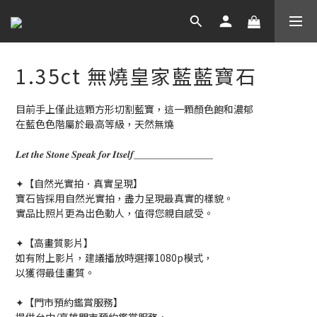
1.35ct 無燒皇家藍藍寶石
目前手上僅此這顆方形切割藍寶，這一顆顏色飽和濃郁
在藍色色階屬於最高等級，天然無燒
𝑳𝒆𝒕 𝒕𝒉𝒆 𝑺𝒕𝒐𝒏𝒆 𝑺𝒑𝒆𝒂𝒌 𝒇𝒐𝒓 𝑰𝒕𝒔𝒆𝒍𝒇＿＿＿＿＿＿＿＿
✦【自然光實拍．真實呈現】
寶石皆採用自然光實拍，盡力呈現最真實的樣貌。
實品比照片更為出色動人，值得您親自感受。
✦【高畫質影片】
如有附上影片，建議播放時選擇1080p模式，
以獲得最佳畫質。
✦【門市預約鑑賞服務】