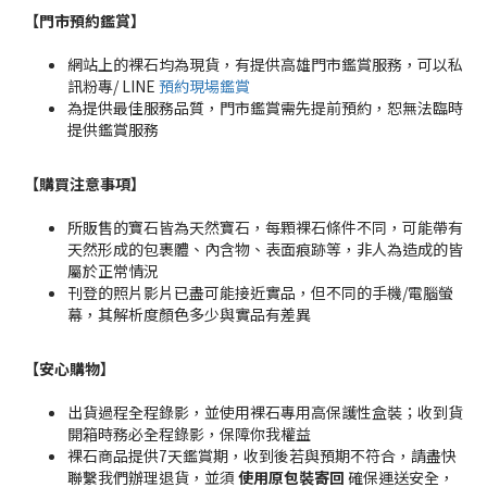
【門市預約鑑賞
】
網站上的裸石均為現貨，有提供高雄門市鑑賞服務，可以私
訊粉專/ LINE
預約現場鑑賞
為提供最佳服務品質，門市鑑賞需先提前預約，恕無法臨時
提供鑑賞服務
【購買注意事項】
所販售的寶石皆為天然寶石，每顆裸石條件不同，可能帶有
天然形成的包裹體、內含物、表面痕跡等，非人為造成的皆
屬於正常情況
刊登的照片影片已盡可能接近實品，但不同的手機/電腦螢
幕，其解析度顏色多少與實品有差異
【安心購物
】
出貨過程全程錄影，並使用裸石專用高保護性盒裝；收到貨
開箱時務必全程錄影，保障你我權益
裸石商品提供7天鑑賞期，收到後若與預期不符合，請盡快
聯繫我們辦理退貨，並須
使用原包裝寄回
確保運送安全，