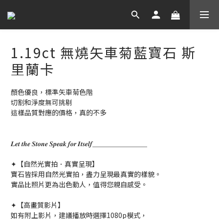
1.19ct 無燒矢車菊藍寶石 斯
里蘭卡
顏色優良，標準矢車菊色階
切割和淨度無可挑剔
這樣品質對應的價格，真的不多
𝑳𝒆𝒕 𝒕𝒉𝒆 𝑺𝒕𝒐𝒏𝒆 𝑺𝒑𝒆𝒂𝒌 𝒇𝒐𝒓 𝑰𝒕𝒔𝒆𝒍𝒇＿＿＿＿＿＿＿＿
✦【自然光實拍．真實呈現】
寶石皆採用自然光實拍，盡力呈現最真實的樣貌。
實品比照片更為出色動人，值得您親自感受。
✦【高畫質影片】
如有附上影片，建議播放時選擇1080p模式，