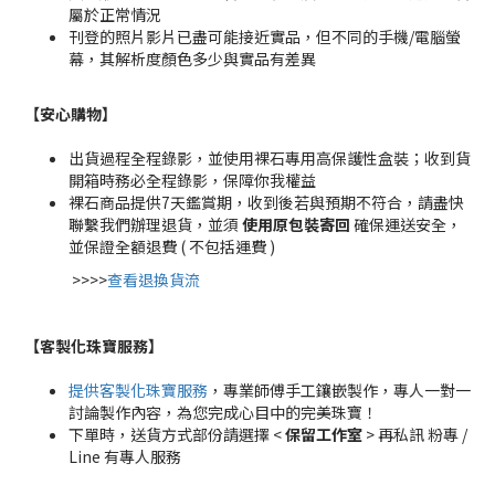
屬於正常情況
刊登的照片影片已盡可能接近實品，但不同的手機/電腦螢
幕，其解析度顏色多少與實品有差異
【安心購物
】
出貨過程全程錄影，並使用裸石專用高保護性盒裝；收到貨
開箱時務必全程錄影，保障你我權益
裸石商品提供7天鑑賞期，收到後若與預期不符合，請盡快
聯繫我們辦理退貨，並須
使用原包裝寄回
確保運送安全，
並保證全額退費 ( 不包括運費 )
>>>>
查看退換貨流
【客製化珠寶服務
】
提供客製化珠寶服務
，專業師傅手工鑲嵌製作，專人一對一
討論製作內容，為您完成心目中的完美珠寶！
下單時，送貨方式部份請選擇 <
保留工作室
> 再私訊 粉專 /
Line 有專人服務