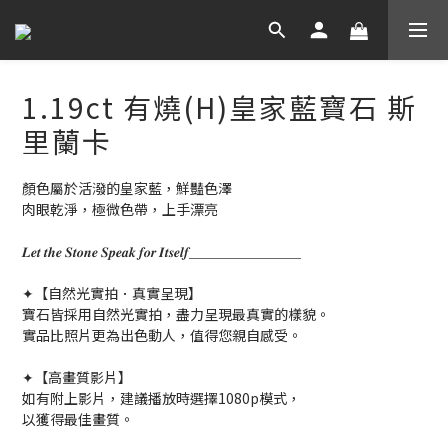
1.19ct 有燒(H)皇家藍寶石 斯
里蘭卡
顏色屬於活潑的皇家藍，鮮豔色澤
肉眼乾淨，極微色帶，上手漂亮
𝑳𝒆𝒕 𝒕𝒉𝒆 𝑺𝒕𝒐𝒏𝒆 𝑺𝒑𝒆𝒂𝒌 𝒇𝒐𝒓 𝑰𝒕𝒔𝒆𝒍𝒇＿＿＿＿＿＿＿＿
✦【自然光實拍．真實呈現】
寶石皆採用自然光實拍，盡力呈現最真實的樣貌。
實品比照片更為出色動人，值得您親自感受。
✦【高畫質影片】
如有附上影片，建議播放時選擇1080p模式，
以獲得最佳畫質。