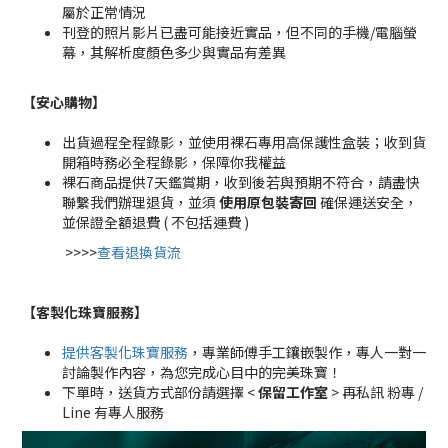
屬於正常情況
刊登的照片影片已盡可能接近實品，但不同的手機/電腦螢
幕，其解析度顏色多少與實品有差異
【安心購物
】
出貨過程全程錄影，並使用裸石專用高保護性盒裝；收到貨
開箱時務必全程錄影，保障你我權益
裸石商品提供7天鑑賞期，收到後若與預期不符合，請盡快
聯繫我們辦理退貨，並須
使用原包裝寄回
確保運送安全，
並保證全額退費 ( 不包括運費 )
>>>>
查看退換貨流
【客製化珠寶服務
】
提供客製化珠寶服務
，專業師傅手工鑲嵌製作，專人一對一
討論製作內容，為您完成心目中的完美珠寶！
下單時，送貨方式部份請選擇 <
保留工作室
> 再私訊 粉專 /
Line 有專人服務