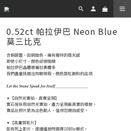
0.52ct 帕拉伊巴 Neon Blue
莫三比克
含銅碧璽，因銅致色，擁有獨特的霓光感
即使小尺寸，顏色卻很吸睛
帕拉伊巴晶體普遍包裹體多
我們盡量挑選出肉眼微瑕，顏色霓虹飽和的品項
𝑳𝒆𝒕 𝒕𝒉𝒆 𝑺𝒕𝒐𝒏𝒆 𝑺𝒑𝒆𝒂𝒌 𝒇𝒐𝒓 𝑰𝒕𝒔𝒆𝒍𝒇＿＿＿＿＿＿＿＿
✦【自然光實拍．真實呈現】
寶石皆採用自然光實拍，盡力呈現最真實的樣貌。
實品比照片更為出色動人，值得您親自感受。
✦【高畫質影片】
如有附上影片，建議播放時選擇1080p模式，