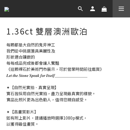
1.36ct 雙層澳洲歐泊
每顆都是大自然的鬼斧神工
我們從中挑選兼具美麗性及
形狀適合鑲嵌的
每每成品完成後都會讓人驚豔
《這顆裸石於美術門市展示，可於營業時間前往鑑賞》
𝑳𝒆𝒕 𝒕𝒉𝒆 𝑺𝒕𝒐𝒏𝒆 𝑺𝒑𝒆𝒂𝒌 𝒇𝒐𝒓 𝑰𝒕𝒔𝒆𝒍𝒇＿＿＿＿＿＿＿＿
✦【自然光實拍．真實呈現】
寶石皆採用自然光實拍，盡力呈現最真實的樣貌。
實品比照片更為出色動人，值得您親自感受。
✦【高畫質影片】
如有附上影片，建議播放時選擇1080p模式，
以獲得最佳畫質。