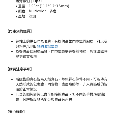
襯背
歐泊｜
Opal
▴ 重量：
1.93ct (11.1*9.2*3.5mm)
▴ 顏色：Multicolor
｜
多色
▴ 產地：澳洲
【門市預約鑑賞
】
網站上的裸石均為現貨，有提供高雄門市鑑賞服務，可以私
訊粉專/ LINE
預約現場鑑賞
為提供最佳服務品質，門市鑑賞需先提前預約，恕無法臨時
提供鑑賞服務
【購買注意事項】
所販售的寶石皆為天然寶石，每顆裸石條件不同，可能帶有
天然形成的包裹體、內含物、表面痕跡等，非人為造成的皆
屬於正常情況
刊登的照片影片已盡可能接近實品，但不同的手機/電腦螢
幕，其解析度顏色多少與實品有差異
【安心購物
】