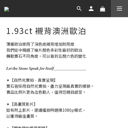
1.93ct 襯背澳洲歐泊
薄層歐泊使用了深色底襯背增加耐用度
我們從中精選了幾片顏色多彩性最好的歐泊
轉動寶石不同角度，可以看到五顏六色的變化
𝑳𝒆𝒕 𝒕𝒉𝒆 𝑺𝒕𝒐𝒏𝒆 𝑺𝒑𝒆𝒂𝒌 𝒇𝒐𝒓 𝑰𝒕𝒔𝒆𝒍𝒇＿＿＿＿＿＿＿＿
✦【自然光實拍．真實呈現】
寶石皆採用自然光實拍，盡力呈現最真實的樣貌。
實品比照片更為出色動人，值得您親自感受。
✦【高畫質影片】
如有附上影片，建議播放時選擇1080p模式，
以獲得最佳畫質。