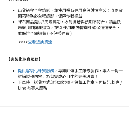
出貨過程全程錄影，並使用裸石專用高保護性盒裝；收到貨
開箱時務必全程錄影，保障你我權益
裸石商品提供7天鑑賞期，收到後若與預期不符合，請盡快
聯繫我們辦理退貨，並須
使用原包裝寄回
確保運送安全，
並保證全額退費 ( 不包括運費 )
>>>>
查看退換貨流
【客製化珠寶服務
】
提供客製化珠寶服務
，專業師傅手工鑲嵌製作，專人一對一
討論製作內容，為您完成心目中的完美珠寶！
下單時，送貨方式部份請選擇 <
保留工作室
> 再私訊 粉專 /
Line 有專人服務