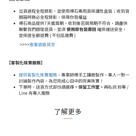
出貨過程全程錄影，並使用裸石專用高保護性盒裝；收到貨
開箱時務必全程錄影，保障你我權益
裸石商品提供7天鑑賞期，收到後若與預期不符合，請盡快
聯繫我們辦理退貨，並須
使用原包裝寄回
確保運送安全，
並保證全額退費 ( 不包括運費 )
>>>>
查看退換貨流
【客製化珠寶服務
】
提供客製化珠寶服務
，專業師傅手工鑲嵌製作，專人一對一
討論製作內容，為您完成心目中的完美珠寶！
下單時，送貨方式部份請選擇 <
保留工作室
> 再私訊 粉專 /
Line 有專人服務
了解更多