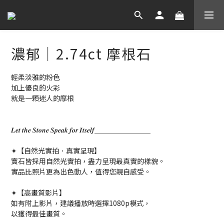
濃郁｜2.74ct 摩根石
輕柔淡雅的粉色
加上優良的火彩
就是一顆迷人的摩根
𝑳𝒆𝒕 𝒕𝒉𝒆 𝑺𝒕𝒐𝒏𝒆 𝑺𝒑𝒆𝒂𝒌 𝒇𝒐𝒓 𝑰𝒕𝒔𝒆𝒍𝒇＿＿＿＿＿＿＿＿
✦【自然光實拍．真實呈現】
寶石皆採用自然光實拍，盡力呈現最真實的樣貌。
實品比照片更為出色動人，值得您親自感受。
✦【高畫質影片】
如有附上影片，建議播放時選擇1080p模式，
以獲得最佳畫質。