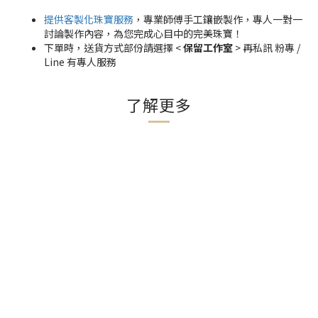
提供客製化珠寶服務
，專業師傅手工鑲嵌製作，專人一對一
討論製作內容，為您完成心目中的完美珠寶！
下單時，送貨方式部份請選擇 <
保留工作室
> 再私訊 粉專 /
Line 有專人服務
了解更多