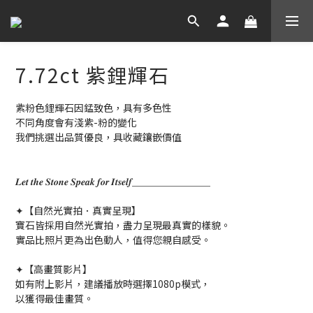
7.72ct 紫鋰輝石
紫粉色鋰輝石因錳致色，具有多色性
不同角度會有淺紫-粉的變化
我們挑選出品質優良，具收藏鑲嵌價值
𝑳𝒆𝒕 𝒕𝒉𝒆 𝑺𝒕𝒐𝒏𝒆 𝑺𝒑𝒆𝒂𝒌 𝒇𝒐𝒓 𝑰𝒕𝒔𝒆𝒍𝒇＿＿＿＿＿＿＿＿
✦【自然光實拍．真實呈現】
寶石皆採用自然光實拍，盡力呈現最真實的樣貌。
實品比照片更為出色動人，值得您親自感受。
✦【高畫質影片】
如有附上影片，建議播放時選擇1080p模式，
以獲得最佳畫質。