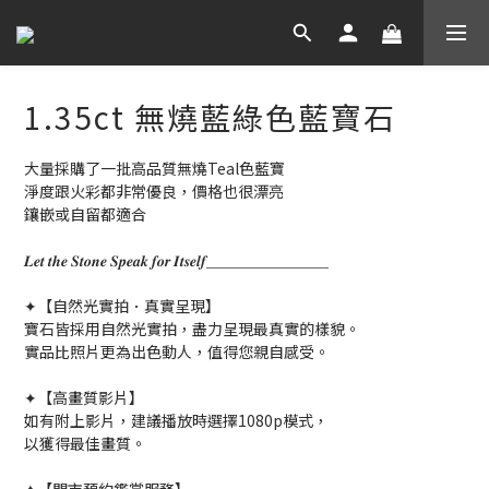
1.35ct 無燒藍綠色藍寶石
大量採購了一批高品質無燒Teal色藍寶 
淨度跟火彩都非常優良，價格也很漂亮
鑲嵌或自留都適合
𝑳𝒆𝒕 𝒕𝒉𝒆 𝑺𝒕𝒐𝒏𝒆 𝑺𝒑𝒆𝒂𝒌 𝒇𝒐𝒓 𝑰𝒕𝒔𝒆𝒍𝒇＿＿＿＿＿＿＿＿
✦【自然光實拍．真實呈現】
寶石皆採用自然光實拍，盡力呈現最真實的樣貌。
實品比照片更為出色動人，值得您親自感受。
✦【高畫質影片】
如有附上影片，建議播放時選擇1080p模式，
以獲得最佳畫質。