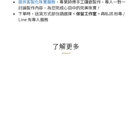
提供客製化珠寶服務
，專業師傅手工鑲嵌製作，專人一對一
討論製作內容，為您完成心目中的完美珠寶！
下單時，送貨方式部份請選擇 <
保留工作室
> 再私訊 粉專 /
Line 有專人服務
了解更多