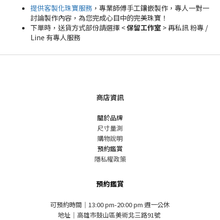
提供客製化珠寶服務
，專業師傅手工鑲嵌製作，專人一對一
討論製作內容，為您完成心目中的完美珠寶！
下單時，送貨方式部份請選擇 <
保留工作室
> 再私訊 粉專 /
Line 有專人服務
商店資訊
關於品牌
尺寸量測
購物說明
預約鑑賞
隱私權政策
預約鑑賞
可預約時間｜13:00 pm-20:00 pm 週一公休
地址｜高雄市鼓山區美術北三路91號