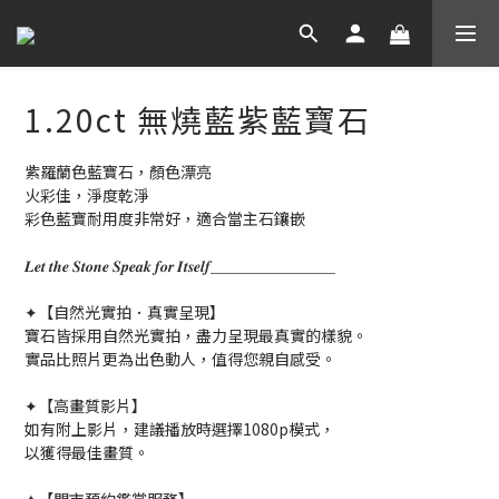
1.20ct 無燒藍紫藍寶石
紫羅蘭色藍寶石，顏色漂亮
火彩佳，淨度乾淨
彩色藍寶耐用度非常好，適合當主石鑲嵌
𝑳𝒆𝒕 𝒕𝒉𝒆 𝑺𝒕𝒐𝒏𝒆 𝑺𝒑𝒆𝒂𝒌 𝒇𝒐𝒓 𝑰𝒕𝒔𝒆𝒍𝒇＿＿＿＿＿＿＿＿
✦【自然光實拍．真實呈現】
寶石皆採用自然光實拍，盡力呈現最真實的樣貌。
實品比照片更為出色動人，值得您親自感受。
✦【高畫質影片】
如有附上影片，建議播放時選擇1080p模式，
以獲得最佳畫質。