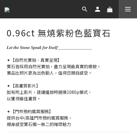
0.96ct 無燒紫粉色藍寶石
𝑳𝒆𝒕 𝒕𝒉𝒆 𝑺𝒕𝒐𝒏𝒆 𝑺𝒑𝒆𝒂𝒌 𝒇𝒐𝒓 𝑰𝒕𝒔𝒆𝒍𝒇＿＿＿＿＿＿＿＿
✦【自然光實拍．真實呈現】
寶石皆採用自然光實拍，盡力呈現最真實的樣貌。
實品比照片更為出色動人，值得您親自感受。
✦【高畫質影片】
如有附上影片，建議播放時選擇1080p模式，
以獲得最佳畫質。
✦【門市預約鑑賞服務】
提供台中/高雄門市預約鑑賞服務，
親身感受寶石獨一無二的璀璨魅力