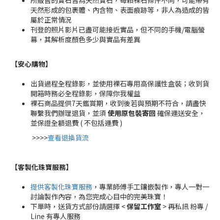
所販售的寶石皆為天然寶石，每顆裸石條件不同，可能帶有
天然形成的包裹體、內含物、表面痕跡等，非人為造成的皆
屬於正常情況
刊登的照片影片已盡可能接近實品，但不同的手機/電腦螢
幕，其解析度顏色多少與實品有差異
【安心購物
】
出貨過程全程錄影，並使用裸石專用高保護性盒裝；收到貨
開箱時務必全程錄影，保障你我權益
裸石商品提供7天鑑賞期，收到後若與預期不符合，請盡快
聯繫我們辦理退貨，並須
使用原包裝寄回
確保運送安全，
並保證全額退費 ( 不包括運費 )
>>>>
查看退換貨流
【客製化珠寶服務
】
提供客製化珠寶服務
，專業師傅手工鑲嵌製作，專人一對一
討論製作內容，為您完成心目中的完美珠寶！
下單時，送貨方式部份請選擇 <
保留工作室
> 再私訊 粉專 /
Line 有專人服務