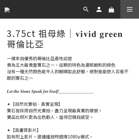
3.75ct 祖母綠｜𝐯𝐢𝐯𝐢𝐝 𝐠𝐫𝐞𝐞𝐧
哥倫比亞
一樣來自優秀的哥倫比亞產地認證
貴為五大最貴重寶石之一，這顆的特色為濃郁飽和的綠色
沒有一種天然顏色能令人的眼睛如此舒服，絕對是能使人百看不
厭的寶石之一
𝑳𝒆𝒕 𝒕𝒉𝒆 𝑺𝒕𝒐𝒏𝒆 𝑺𝒑𝒆𝒂𝒌 𝒇𝒐𝒓 𝑰𝒕𝒔𝒆𝒍𝒇＿＿＿＿＿＿＿＿
✦【自然光實拍．真實呈現】
寶石皆採用自然光實拍，盡力呈現最真實的樣貌。
實品比照片更為出色動人，值得您親自感受。
✦【高畫質影片】
如有附上影片，建議播放時選擇1080p模式，