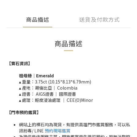
商品描述
送貨及付款方式
商品描述
【寶石資訊】
祖母綠｜Emerald​
▴ 重量：3.75ct (10.15*8.13*6.79mm)​
▴ 產地：哥倫比亞｜ Colombia
▴ 證書： AIGS證書｜ 國際證書
▴ 處理：輕度浸油處理 ｜ CEE(O)Minor​
【門市預約鑑賞
】
網站上的裸石均為現貨，有提供高雄門市鑑賞服務，可以私
訊粉專/ LINE
預約現場鑑賞
為提供最佳服務品質，門市鑑賞需先提前預約，恕無法臨時