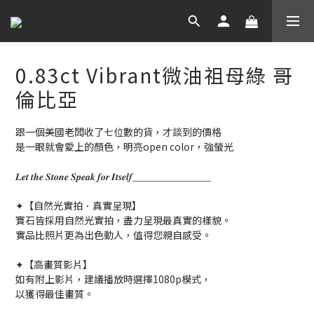
0.83ct Vibrant微油祖母綠 哥
倫比亞
跟一個美國老闆收了七位數的貨，才談到的價格
是一眼就會愛上的顏色，明亮open color，強螢光
𝑳𝒆𝒕 𝒕𝒉𝒆 𝑺𝒕𝒐𝒏𝒆 𝑺𝒑𝒆𝒂𝒌 𝒇𝒐𝒓 𝑰𝒕𝒔𝒆𝒍𝒇＿＿＿＿＿＿＿＿
✦【自然光實拍．真實呈現】
寶石皆採用自然光實拍，盡力呈現最真實的樣貌。
實品比照片更為出色動人，值得您親自感受。
✦【高畫質影片】
如有附上影片，建議播放時選擇1080p模式，
以獲得最佳畫質。