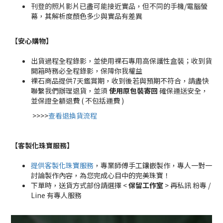
刊登的照片影片已盡可能接近實品，但不同的手機/電腦螢
幕，其解析度顏色多少與實品有差異
【安心購物
】
出貨過程全程錄影，並使用裸石專用高保護性盒裝；收到貨
開箱時務必全程錄影，保障你我權益
裸石商品提供7天鑑賞期，收到後若與預期不符合，請盡快
聯繫我們辦理退貨，並須
使用原包裝寄回
確保運送安全，
並保證全額退費 ( 不包括運費 )
>>>>
查看退換貨流程
【客製化珠寶服務
】
提供客製化珠寶服務
，專業師傅手工鑲嵌製作，專人一對一
討論製作內容，為您完成心目中的完美珠寶！
下單時，送貨方式部份請選擇 <
保留工作室
> 再私訊 粉專 /
Line 有專人服務