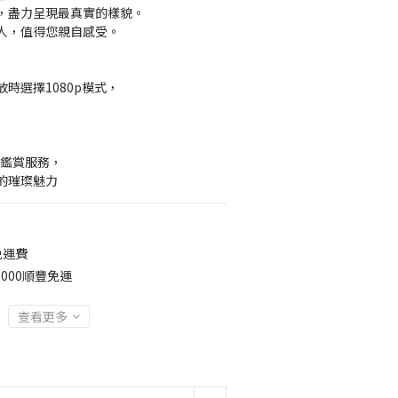
，盡力呈現最真實的樣貌。
人，值得您親自感受。
時選擇1080p模式，
】
約鑑賞服務，
的璀璨魅力
免運費
000順豐免運
查看更多