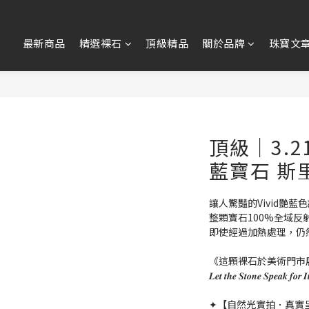
最新商品
精選裸石
頂級精品
關於品牌
珠寶文
頂級｜3.2
藍寶石 斯
讓人驚豔的Vivid艷藍
整顆寶石100%全域反
即使經過加熱處理，仍
《這顆裸石於美術門市
𝑳𝒆𝒕 𝒕𝒉𝒆 𝑺𝒕𝒐𝒏𝒆 𝑺𝒑𝒆
✦【自然光實拍．真實