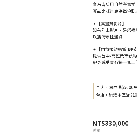
寶石皆採用自然光實拍
實品比照片更為出色動
✦【高畫質影片】
如有附上影片，建議播放
以獲得最佳畫質。
✦【門市預約鑑賞服務
提供台中/高雄門市預
親身感受寶石獨一無二
全店，國內滿$5000
全店，港澳地區滿$10
NT$330,000
數量