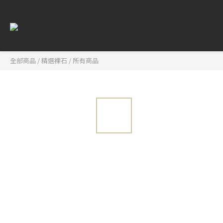
全部商品
/
精選裸石
/
所有商品