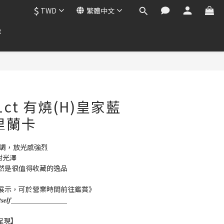
$
TWD
繁體中文
章
1ct 有燒(H)皇家藍
里蘭卡
色調，放光感強烈
射光澤
然是很值得收藏的逸品
展示，可於營業時間前往鑑賞》
𝒌 𝒇𝒐𝒓 𝑰𝒕𝒔𝒆𝒍𝒇＿＿＿＿＿＿＿＿
呈現】