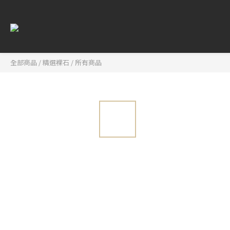
全部商品
/
精選裸石
/
所有商品