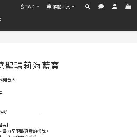
$
TWD
繁體中文
章
 無燒聖瑪莉海藍寶
代開台大
準
𝒌 𝒇𝒐𝒓 𝑰𝒕𝒔𝒆𝒍𝒇＿＿＿＿＿＿＿＿
呈現】
，盡力呈現最真實的樣貌。