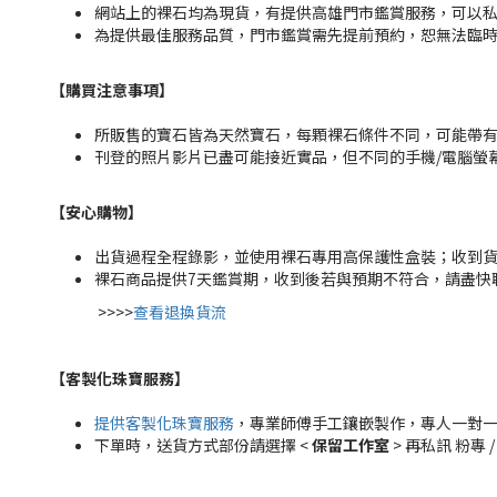
網站上的裸石均為現貨，有提供高雄門市鑑賞服務，可以私訊粉
為提供最佳服務品質，門市鑑賞需先提前預約，恕無法臨
【購買注意事項】
所販售的寶石皆為天然寶石，每顆裸石條件不同，可能帶
刊登的照片影片已盡可能接近實品，但不同的手機/電腦螢
【安心購物
】
出貨過程全程錄影，並使用裸石專用高保護性盒裝；收到
裸石商品提供7天鑑賞期，收到後若與預期不符合，請盡快
>>>>
查看退換貨流
【客製化珠寶服務
】
提供客製化珠寶服務
，專業師傅手工鑲嵌製作，專人一對
下單時，送貨方式部份請選擇 <
保留工作室
> 再私訊 粉專 /