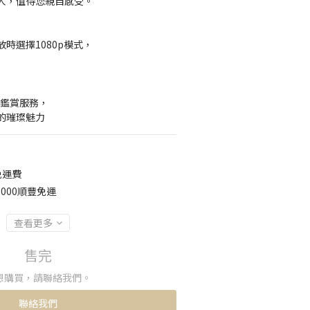
人，值得您親自感受。
時選擇1080p模式，
】
約鑑賞服務，
的璀璨魅力
免運費
000順豐免運
查看更多
售完
想購買，請聯絡我們。
聯絡我們