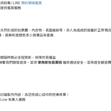
專/ LINE
預約現場鑑賞
時提供鑑賞服務
有天然形成的包裹體、內含物、表面痕跡等，非人為造成的皆屬於正常情
幕，其解析度顏色多少與實品有差異
貨開箱時務必全程錄影，保障你我權益
聯繫我們辦理退貨，並須
使用原包裝寄回
確保運送安全，並保證全額退費 (
一討論製作內容，為您完成心目中的完美珠寶！
 Line 有專人服務