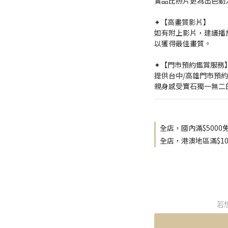
實品比照片更為出色動
✦【高畫質影片】
如有附上影片，建議播放
以獲得最佳畫質。
✦【門市預約鑑賞服務
提供台中/高雄門市預
親身感受寶石獨一無二
全店，國內滿$5000
全店，港澳地區滿$10
若