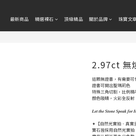
最新商品
精選裸石
頂級精品
關於品牌
珠寶文
2.97ct
這顆無證書，有需要可
證書可開出聖瑪莉色
特殊三角切割，比例精
顏色吸睛，火彩全反射
𝑳𝒆𝒕 𝒕𝒉𝒆 𝑺𝒕𝒐𝒏𝒆 𝑺𝒑𝒆
✦【自然光實拍．真實
寶石皆採用自然光實拍