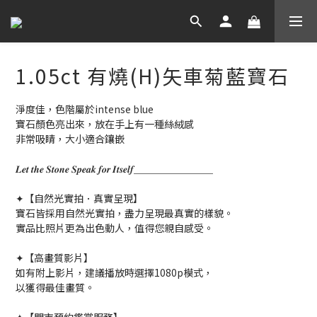
1.05ct 有燒(H)矢車菊藍寶石
淨度佳，色階屬於intense blue
寶石顏色亮出來，放在手上有一種絲絨感
非常吸睛，大小適合鑲嵌
𝑳𝒆𝒕 𝒕𝒉𝒆 𝑺𝒕𝒐𝒏𝒆 𝑺𝒑𝒆𝒂𝒌 𝒇𝒐𝒓 𝑰𝒕𝒔𝒆𝒍𝒇＿＿＿＿＿＿＿＿
✦【自然光實拍．真實呈現】
寶石皆採用自然光實拍，盡力呈現最真實的樣貌。
實品比照片更為出色動人，值得您親自感受。
✦【高畫質影片】
如有附上影片，建議播放時選擇1080p模式，
以獲得最佳畫質。